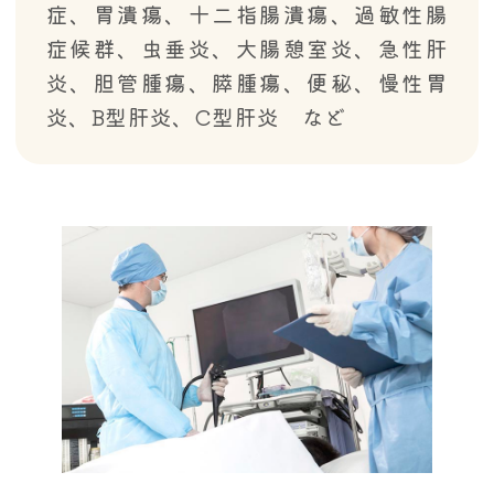
症、胃潰瘍、十二指腸潰瘍、過敏性腸
症候群、虫垂炎、大腸憩室炎、急性肝
炎、胆管腫瘍、膵腫瘍、便秘、慢性胃
炎、B型肝炎、C型肝炎 など