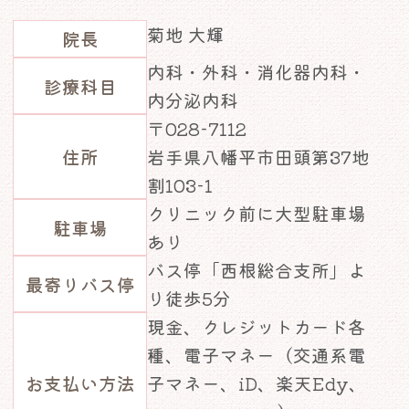
菊地 大輝
院長
内科・外科・消化器内科・
診療科目
内分泌内科
〒028-7112
住所
岩手県八幡平市田頭第37地
割103-1
クリニック前に大型駐車場
駐車場
あり
バス停「西根総合支所」よ
最寄りバス停
り徒歩5分
現金、クレジットカード各
種、電子マネー（交通系電
お支払い方法
子マネー、iD、楽天Edy、