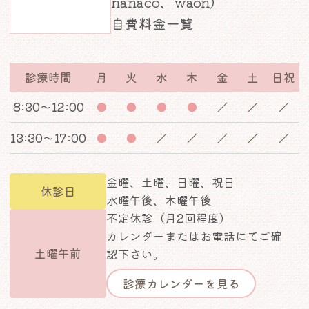
nanaco、waon）
自費料金一覧
診療時間
月
火
水
木
金
土
日祝
8:30～12:00
●
●
●
●
／
／
／
13:30～17:00
●
●
／
／
／
／
／
金曜、土曜、日曜、祝日
休診日
水曜午後、木曜午後
不定休診（月2回程度）
カレンダーまたはお電話にてご確
土曜午前
認下さい。
診療カレンダーを見る